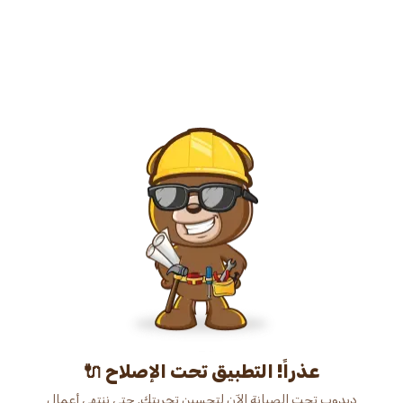
عذراً! التطبيق تحت الإصلاح 🔌
دبدوب تحت الصيانة الآن لتحسين تجربتك. حتى ننتهي أعمال