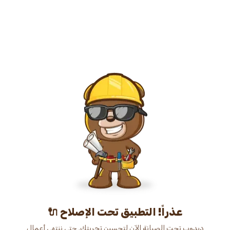
عذراً! التطبيق تحت الإصلاح 🔌
دبدوب تحت الصيانة الآن لتحسين تجربتك. حتى ننتهي أعمال