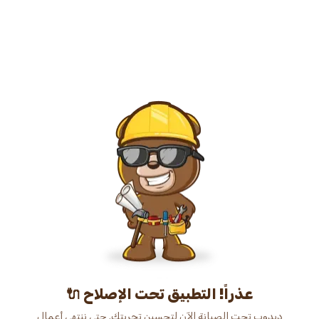
عذراً! التطبيق تحت الإصلاح 🔌
دبدوب تحت الصيانة الآن لتحسين تجربتك. حتى ننتهي أعمال