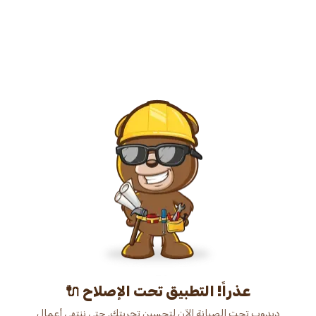
عذراً! التطبيق تحت الإصلاح 🔌
دبدوب تحت الصيانة الآن لتحسين تجربتك. حتى ننتهي أعمال