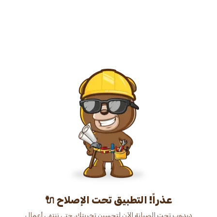
عذراً! التطبيق تحت الإصلاح 🔌
دبدوب تحت الصيانة الآن لتحسين تجربتك. حتى ننتهي أعمال