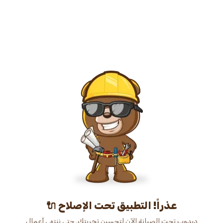
عذراً! التطبيق تحت الإصلاح 🔌
دبدوب تحت الصيانة الآن لتحسين تجربتك. حتى ننتهي أعمال