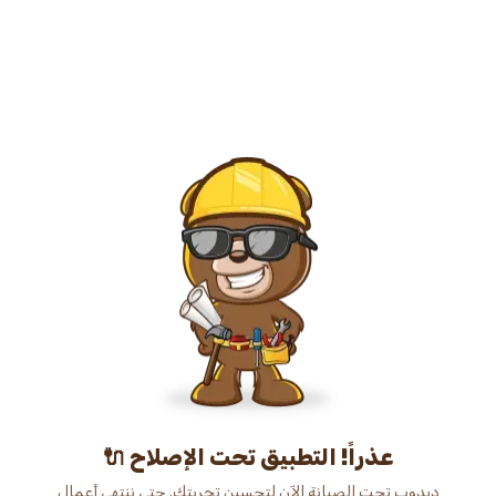
عذراً! التطبيق تحت الإصلاح 🔌
دبدوب تحت الصيانة الآن لتحسين تجربتك. حتى ننتهي أعمال