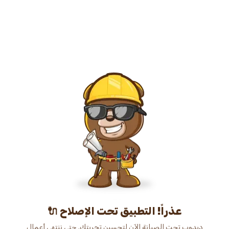
عذراً! التطبيق تحت الإصلاح 🔌
دبدوب تحت الصيانة الآن لتحسين تجربتك. حتى ننتهي أعمال