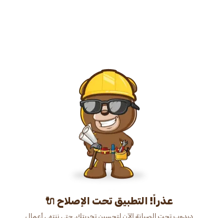
عذراً! التطبيق تحت الإصلاح 🔌
دبدوب تحت الصيانة الآن لتحسين تجربتك. حتى ننتهي أعمال