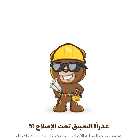
عذراً! التطبيق تحت الإصلاح 🔌
دبدوب تحت الصيانة الآن لتحسين تجربتك. حتى ننتهي أعمال