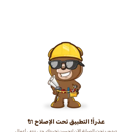
عذراً! التطبيق تحت الإصلاح 🔌
دبدوب تحت الصيانة الآن لتحسين تجربتك. حتى ننتهي أعمال