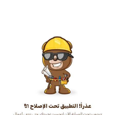
عذراً! التطبيق تحت الإصلاح 🔌
دبدوب تحت الصيانة الآن لتحسين تجربتك. حتى ننتهي أعمال