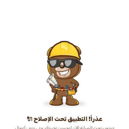
عذراً! التطبيق تحت الإصلاح 🔌
دبدوب تحت الصيانة الآن لتحسين تجربتك. حتى ننتهي أعمال