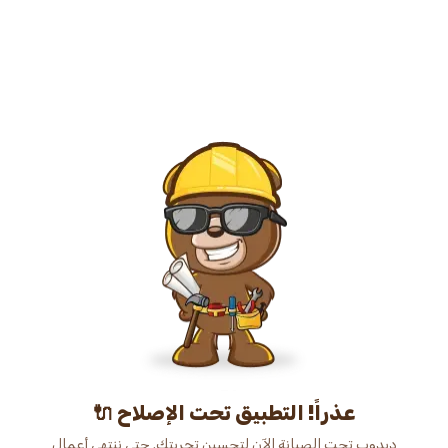
عذراً! التطبيق تحت الإصلاح 🔌
دبدوب تحت الصيانة الآن لتحسين تجربتك. حتى ننتهي أعمال