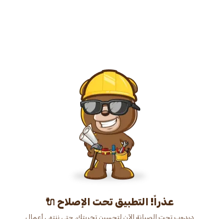
عذراً! التطبيق تحت الإصلاح 🔌
دبدوب تحت الصيانة الآن لتحسين تجربتك. حتى ننتهي أعمال