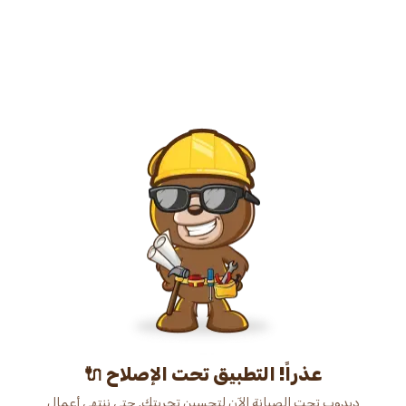
عذراً! التطبيق تحت الإصلاح 🔌
دبدوب تحت الصيانة الآن لتحسين تجربتك. حتى ننتهي أعمال