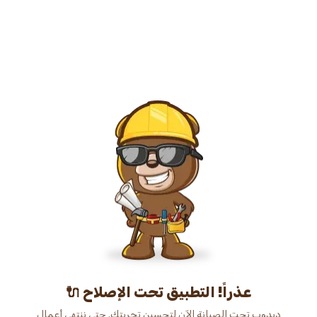
عذراً! التطبيق تحت الإصلاح 🔌
دبدوب تحت الصيانة الآن لتحسين تجربتك. حتى ننتهي أعمال