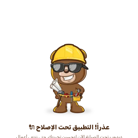
عذراً! التطبيق تحت الإصلاح 🔌
دبدوب تحت الصيانة الآن لتحسين تجربتك. حتى ننتهي أعمال