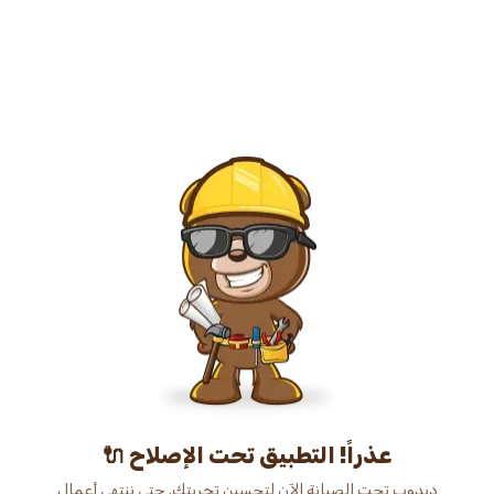
عذراً! التطبيق تحت الإصلاح 🔌
دبدوب تحت الصيانة الآن لتحسين تجربتك. حتى ننتهي أعمال