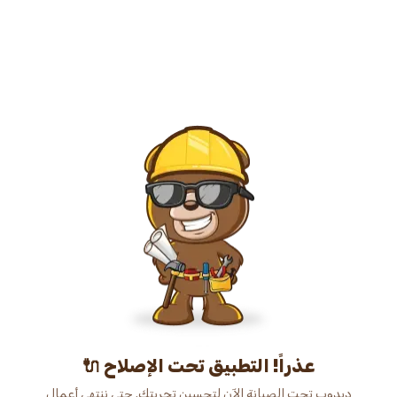
عذراً! التطبيق تحت الإصلاح 🔌
دبدوب تحت الصيانة الآن لتحسين تجربتك. حتى ننتهي أعمال