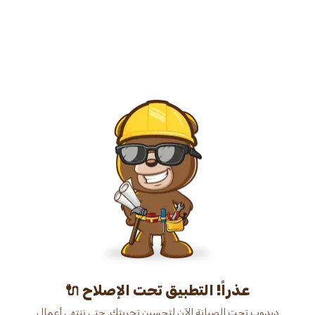
عذراً! التطبيق تحت الإصلاح 🔌
دبدوب تحت الصيانة الآن لتحسين تجربتك. حتى ننتهي أعمال