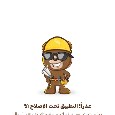
عذراً! التطبيق تحت الإصلاح 🔌
دبدوب تحت الصيانة الآن لتحسين تجربتك. حتى ننتهي أعمال