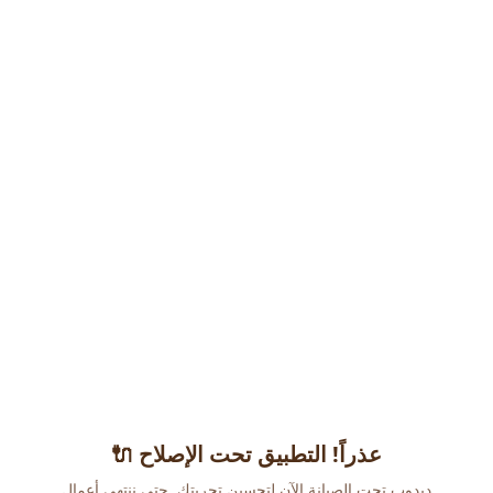
عذراً! التطبيق تحت الإصلاح 🔌
دبدوب تحت الصيانة الآن لتحسين تجربتك. حتى ننتهي أعمال