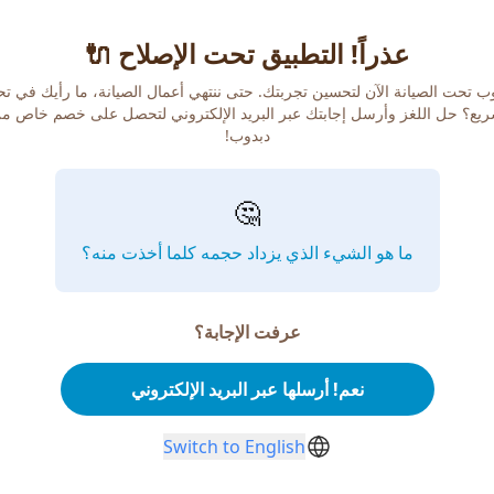
عذراً! التطبيق تحت الإصلاح 🔌
ب تحت الصيانة الآن لتحسين تجربتك. حتى ننتهي أعمال الصيانة، ما رأيك في ت
يع؟ حل اللغز وأرسل إجابتك عبر البريد الإلكتروني لتحصل على خصم خاص م
دبدوب!
🤔
ما هو الشيء الذي يزداد حجمه كلما أخذت منه؟
عرفت الإجابة؟
نعم! أرسلها عبر البريد الإلكتروني
Switch to English