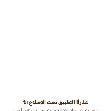
عذراً! التطبيق تحت الإصلاح 🔌
دبدوب تحت الصيانة الآن لتحسين تجربتك. حتى ننتهي أعمال