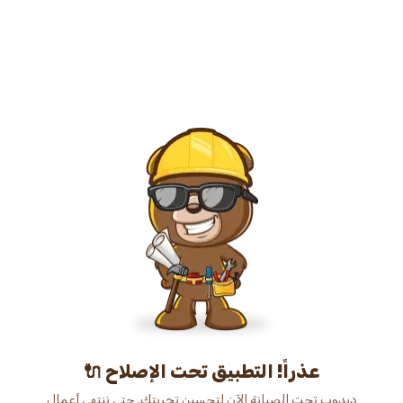
عذراً! التطبيق تحت الإصلاح 🔌
دبدوب تحت الصيانة الآن لتحسين تجربتك. حتى ننتهي أعمال