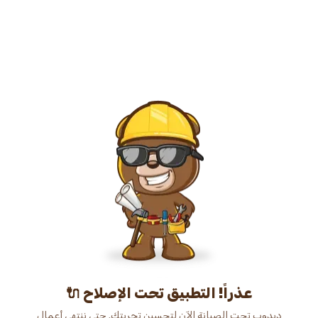
عذراً! التطبيق تحت الإصلاح 🔌
دبدوب تحت الصيانة الآن لتحسين تجربتك. حتى ننتهي أعمال