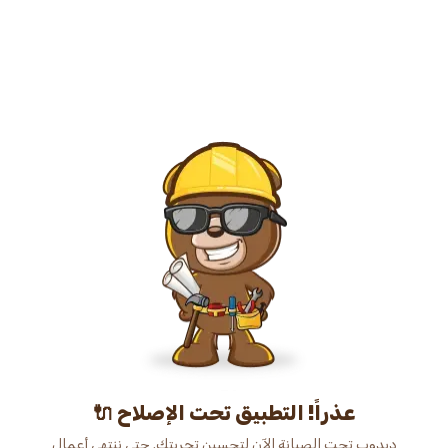
عذراً! التطبيق تحت الإصلاح 🔌
دبدوب تحت الصيانة الآن لتحسين تجربتك. حتى ننتهي أعمال