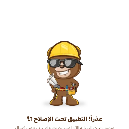
عذراً! التطبيق تحت الإصلاح 🔌
دبدوب تحت الصيانة الآن لتحسين تجربتك. حتى ننتهي أعمال