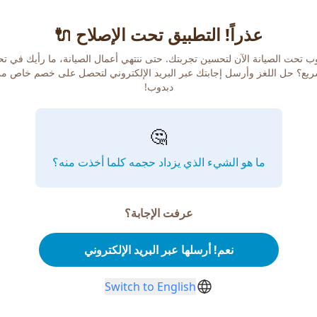
عذراً! التطبيق تحت الإصلاح 🔌
ب تحت الصيانة الآن لتحسين تجربتك. حتى ننتهي أعمال الصيانة، ما رأيك في ت
يع؟ حل اللغز وأرسل إجابتك عبر البريد الإلكتروني لتحصل على خصم خاص م
دبدوب!
🤔
ما هو الشيء الذي يزداد حجمه كلما أخذت منه؟
عرفت الإجابة؟
نعم! أرسلها عبر البريد الإلكتروني
Switch to English