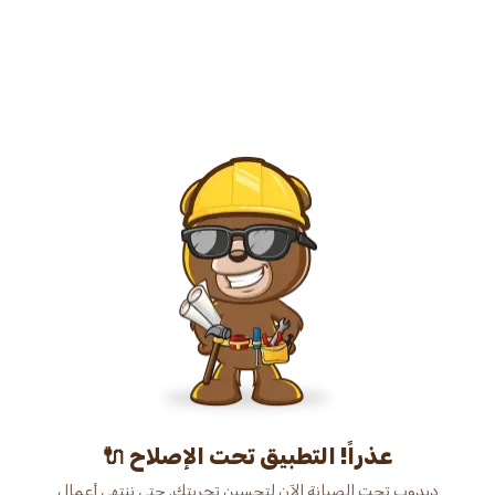
عذراً! التطبيق تحت الإصلاح 🔌
دبدوب تحت الصيانة الآن لتحسين تجربتك. حتى ننتهي أعمال