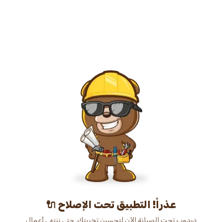
عذراً! التطبيق تحت الإصلاح 🔌
دبدوب تحت الصيانة الآن لتحسين تجربتك. حتى ننتهي أعمال