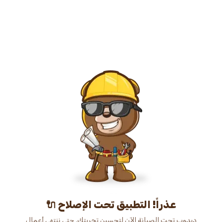
عذراً! التطبيق تحت الإصلاح 🔌
دبدوب تحت الصيانة الآن لتحسين تجربتك. حتى ننتهي أعمال