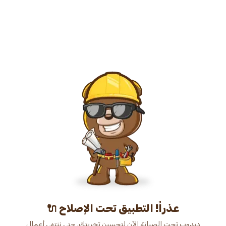
عذراً! التطبيق تحت الإصلاح 🔌
دبدوب تحت الصيانة الآن لتحسين تجربتك. حتى ننتهي أعمال