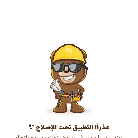
عذراً! التطبيق تحت الإصلاح 🔌
دبدوب تحت الصيانة الآن لتحسين تجربتك. حتى ننتهي أعمال