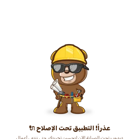
عذراً! التطبيق تحت الإصلاح 🔌
دبدوب تحت الصيانة الآن لتحسين تجربتك. حتى ننتهي أعمال