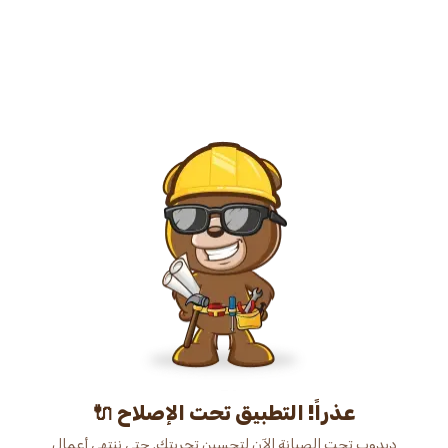
عذراً! التطبيق تحت الإصلاح 🔌
دبدوب تحت الصيانة الآن لتحسين تجربتك. حتى ننتهي أعمال