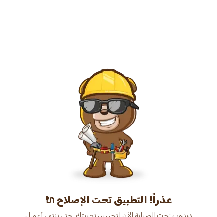
عذراً! التطبيق تحت الإصلاح 🔌
دبدوب تحت الصيانة الآن لتحسين تجربتك. حتى ننتهي أعمال