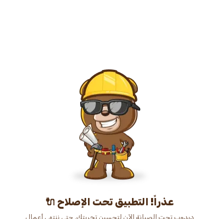
عذراً! التطبيق تحت الإصلاح 🔌
دبدوب تحت الصيانة الآن لتحسين تجربتك. حتى ننتهي أعمال