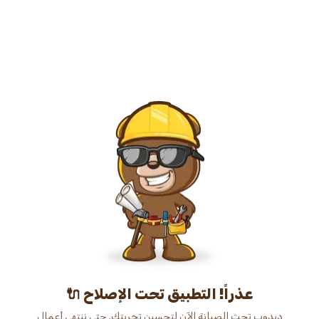
عذراً! التطبيق تحت الإصلاح 🔌
دبدوب تحت الصيانة الآن لتحسين تجربتك. حتى ننتهي أعمال