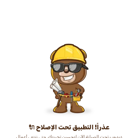
عذراً! التطبيق تحت الإصلاح 🔌
دبدوب تحت الصيانة الآن لتحسين تجربتك. حتى ننتهي أعمال