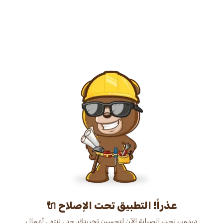
عذراً! التطبيق تحت الإصلاح 🔌
دبدوب تحت الصيانة الآن لتحسين تجربتك. حتى ننتهي أعمال