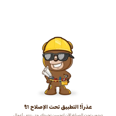
عذراً! التطبيق تحت الإصلاح 🔌
دبدوب تحت الصيانة الآن لتحسين تجربتك. حتى ننتهي أعمال