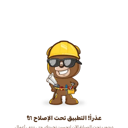
عذراً! التطبيق تحت الإصلاح 🔌
دبدوب تحت الصيانة الآن لتحسين تجربتك. حتى ننتهي أعمال