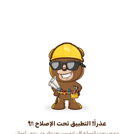
عذراً! التطبيق تحت الإصلاح 🔌
دبدوب تحت الصيانة الآن لتحسين تجربتك. حتى ننتهي أعمال