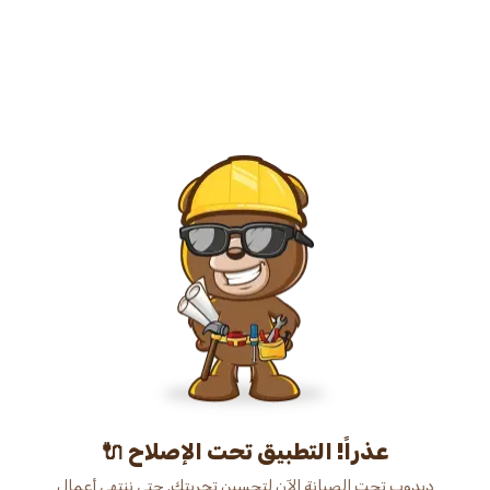
عذراً! التطبيق تحت الإصلاح 🔌
دبدوب تحت الصيانة الآن لتحسين تجربتك. حتى ننتهي أعمال