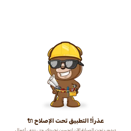
عذراً! التطبيق تحت الإصلاح 🔌
دبدوب تحت الصيانة الآن لتحسين تجربتك. حتى ننتهي أعمال