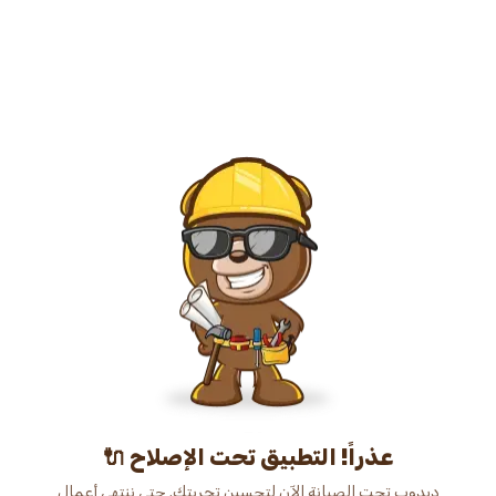
عذراً! التطبيق تحت الإصلاح 🔌
دبدوب تحت الصيانة الآن لتحسين تجربتك. حتى ننتهي أعمال