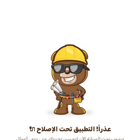
عذراً! التطبيق تحت الإصلاح 🔌
دبدوب تحت الصيانة الآن لتحسين تجربتك. حتى ننتهي أعمال