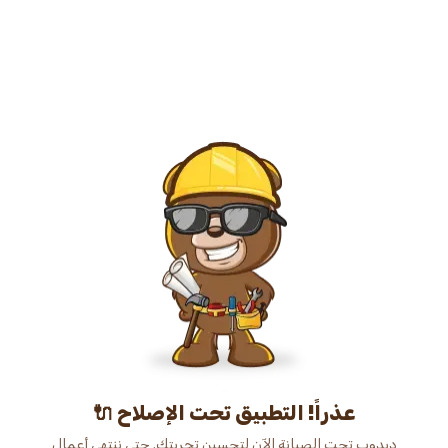
عذراً! التطبيق تحت الإصلاح 🔌
دبدوب تحت الصيانة الآن لتحسين تجربتك. حتى ننتهي أعمال